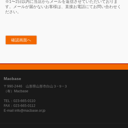
※1〜2日以内に当店からメールを返信させていただいておりま
す。メールが届かないお客様は、直接お電話にてお問い合わせく
ださい。
Macbase
〒990-2446 山形県山形市白山３−９−３
（有）Macbase
TEL：023-665-0110
FAX：023-665-0112
E-mail info@macbase.or.jp